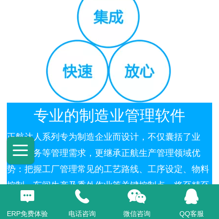
专业的制造业管理软件
正航达人系列专为制造企业而设计，不仅囊括了业
务、财务等管理需求，更继承正航生产管理领域优
势：把握工厂管理常见的工艺路线、工序设定、物料
控制、车间生产及委外作业等关键控制点，将至精至
简的生产管理解决方案应用其中。达人系列根据工厂
ERP免费体验
电话咨询
微信咨询
QQ客服
应用的深度不同设置成长达人、优制达人、工厂达人